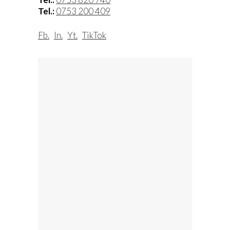
Tel.:
0753 200 409
Fb.
In.
Yt.
TikTok